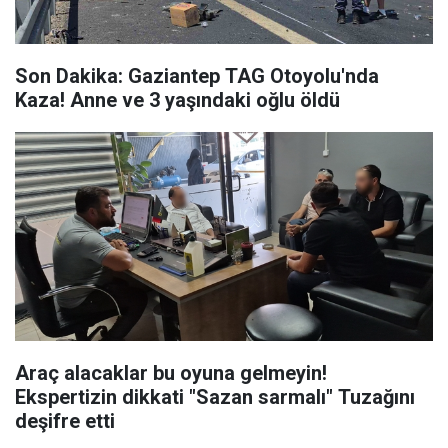
Son Dakika: Gaziantep TAG Otoyolu'nda
Kaza! Anne ve 3 yaşındaki oğlu öldü
Araç alacaklar bu oyuna gelmeyin!
Ekspertizin dikkati "Sazan sarmalı" Tuzağını
deşifre etti