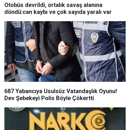
Otobüs devrildi, ortalık savaş alanına
döndü:can kaybı ve çok sayıda yaralı var
687 Yabancıya Usulsüz Vatandaşlık Oyunu!
Dev Şebekeyi Polis Böyle Çökertti