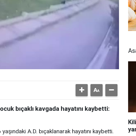
As
cuk bıçaklı kavgada hayatını kaybetti:
Kil
ya
aşındaki A.D. bıçaklanarak hayatını kaybetti.