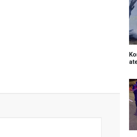
Ko
at