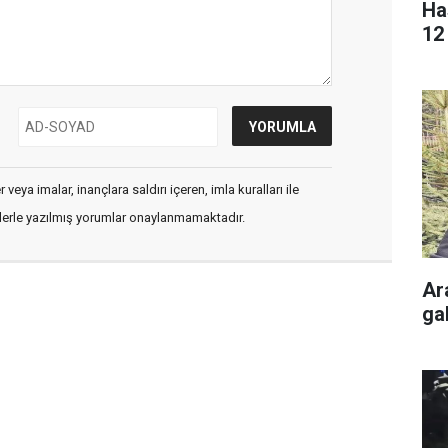
Ha
12 
veya imalar, inançlara saldırı içeren, imla kuralları ile
flerle yazılmış yorumlar onaylanmamaktadır.
Ar
gal