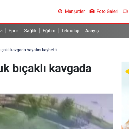
Manşetler
Foto Galeri
ka
Spor
Sağlık
Eğitim
Teknoloji
Asayiş
ıçaklı kavgada hayatını kaybetti
uk bıçaklı kavgada