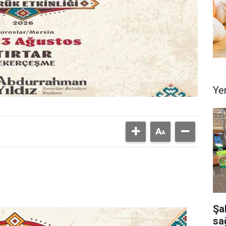
Ye
Şa
sağ