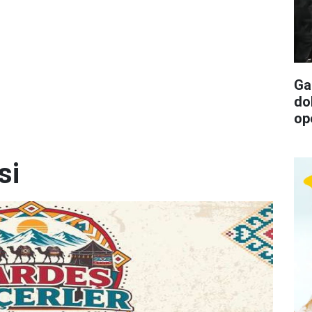
Ga
do
op
si