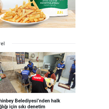
rel
hinbey Belediyesi’nden halk
lığı için sıkı denetim