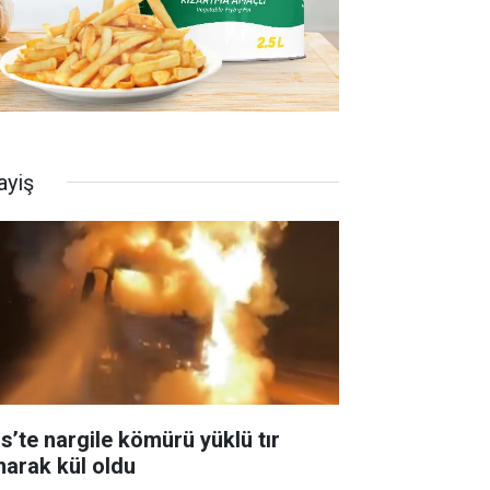
ayiş
is’te nargile kömürü yüklü tır
narak kül oldu