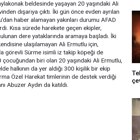
Yaylakonak beldesinde yaşayan 20 yaşındaki Ali
vinden dışarıya çıktı. İki gün önce evden ayrılan
u’dan haber alamayan yakınları durumu AFAD
irdi. Kısa sürede harekete geçen ekipler,
bulunan dere yataklarında aramaya başladı. İki
endisine ulaşılamayan Ali Ermutlu için,
 görevli Sürme isimli iz takip köpeği de
10 çocuğundan biri olan 20 yaşındaki Ali Ermutlu,
de halkının da yer aldığı 300 kişilik bir ekip
Te
ma Özel Harekat timlerinin de destek verdiği
çe
ı Abuzer Aydın da katıldı.