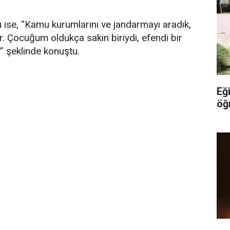
ise, “Kamu kurumlarını ve jandarmayı aradık,
r. Çocuğum oldukça sakin biriydi, efendi bir
i” şeklinde konuştu.
Eğ
öğ