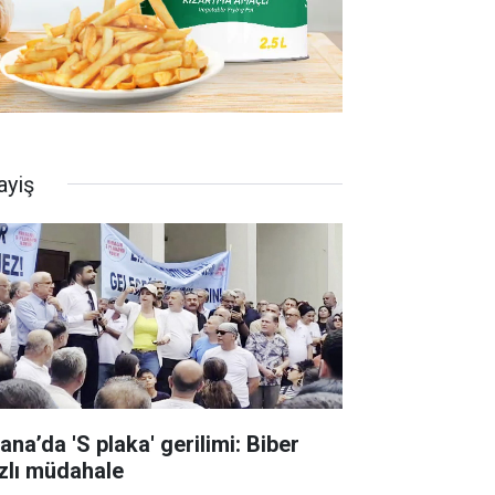
ayiş
ana’da 'S plaka' gerilimi: Biber
zlı müdahale