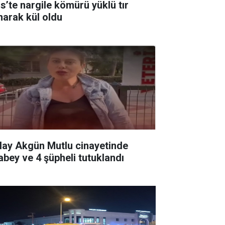
is’te nargile kömürü yüklü tır
narak kül oldu
lay Akgün Mutlu cinayetinde
abey ve 4 şüpheli tutuklandı