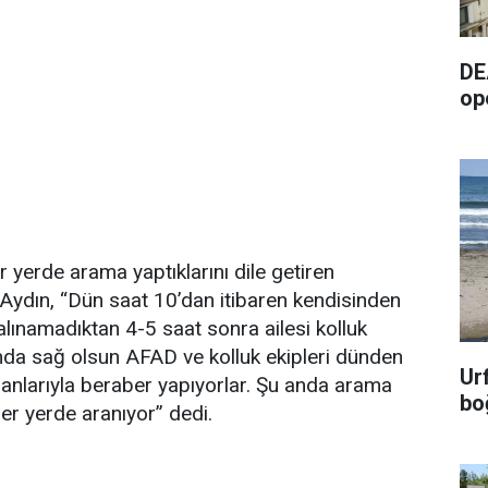
DE
op
 yerde arama yaptıklarını dile getiren
ydın, “Dün saat 10’dan itibaren kendisinden
lınamadıktan 4-5 saat sonra ailesi kolluk
lamda sağ olsun AFAD ve kolluk ekipleri dünden
Ur
anlarıyla beraber yapıyorlar. Şu anda arama
bo
er yerde aranıyor” dedi.