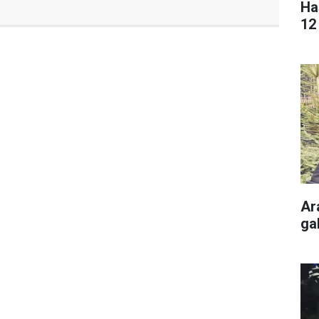
Ha
12 
Ar
gal