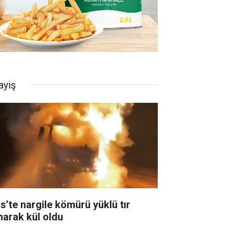
ayiş
is’te nargile kömürü yüklü tır
narak kül oldu