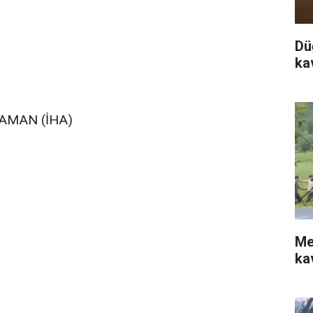
Dü
ka
DIYAMAN (İHA)
Me
ka