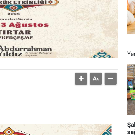
Ye
Şa
sağ