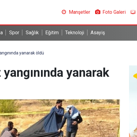
Manşetler
Foto Galeri
ka
Spor
Sağlık
Eğitim
Teknoloji
Asayiş
angınında yanarak öldü
 yangınında yanarak