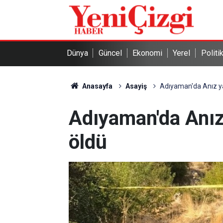
Dünya
Güncel
Ekonomi
Yerel
Politi
Anasayfa
Asayiş
Adıyaman'da Anız y
Adıyaman'da Anız
öldü