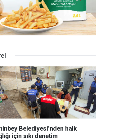
rel
hinbey Belediyesi’nden halk
lığı için sıkı denetim