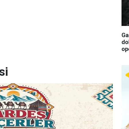
Ga
do
op
si