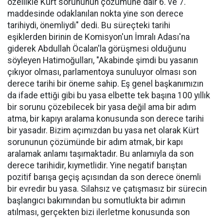
özellikle Kürt sorununun çözümüne dair 6. ve 7.
maddesinde odaklanılan nokta yine son derece
tarihiydi, önemliydi" dedi. Bu süreçteki tarihi
eşiklerden birinin de Komisyon'un İmralı Adası'na
giderek Abdullah Öcalan'la görüşmesi olduğunu
söyleyen Hatimoğulları, "Akabinde şimdi bu yasanın
çıkıyor olması, parlamentoya sunuluyor olması son
derece tarihi bir öneme sahip. Eş genel başkanımızın
da ifade ettiği gibi bu yasa elbette tek başına 100 yıllık
bir sorunu çözebilecek bir yasa değil ama bir adım
atma, bir kapıyı aralama konusunda son derece tarihi
bir yasadır. Bizim açımızdan bu yasa net olarak Kürt
sorununun çözümünde bir adım atmak, bir kapı
aralamak anlamı taşımaktadır. Bu anlamıyla da son
derece tarihidir, kıymetlidir. Yine negatif barıştan
pozitif barışa geçiş açısından da son derece önemli
bir evredir bu yasa. Silahsız ve çatışmasız bir sürecin
başlangıcı bakımından bu somutlukta bir adımın
atılması, gerçekten bizi ilerletme konusunda son