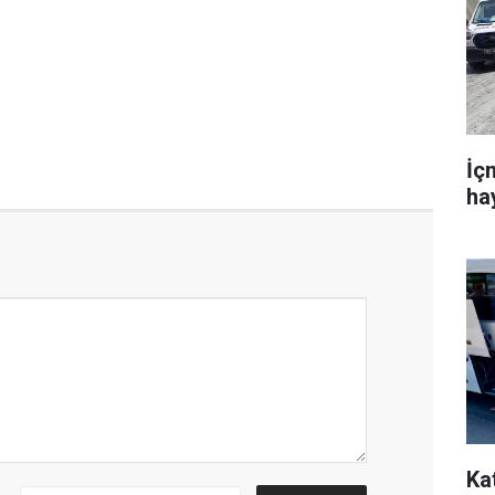
İç
hay
Kat