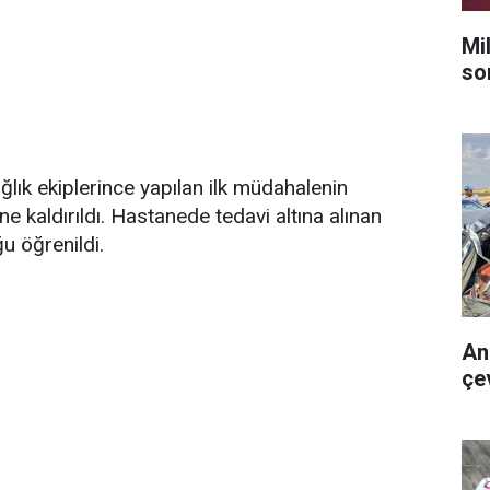
Mi
so
ağlık ekiplerince yapılan ilk müdahalenin
e kaldırıldı. Hastanede tedavi altına alınan
ğu öğrenildi.
An
çev