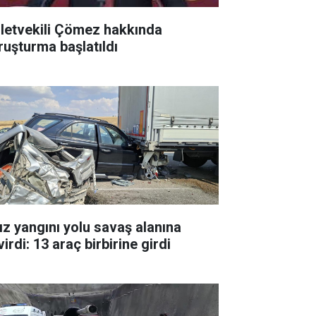
lletvekili Çömez hakkında
ruşturma başlatıldı
ız yangını yolu savaş alanına
irdi: 13 araç birbirine girdi