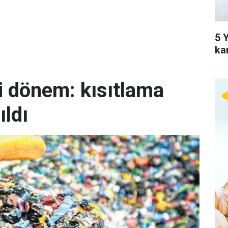
5 Y
ka
i dönem: kısıtlama
ıldı