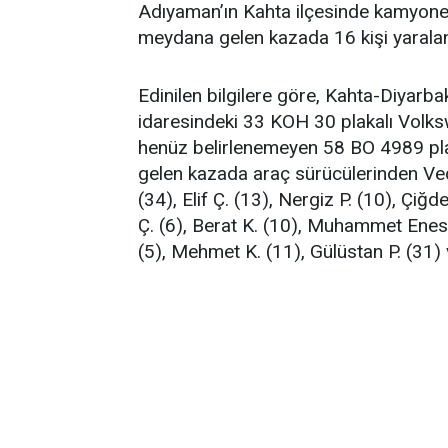
Adıyaman’ın Kahta ilçesinde kamyonet 
meydana gelen kazada 16 kişi yaralan
Edinilen bilgilere göre, Kahta-Diyarb
idaresindeki 33 KOH 30 plakalı Volks
henüz belirlenemeyen 58 BO 4989 pl
gelen kazada araç sürücülerinden Veda
(34), Elif Ç. (13), Nergiz P. (10), Çiğ
Ç. (6), Berat K. (10), Muhammet Enes Ç
(5), Mehmet K. (11), Gülüstan P. (31) 