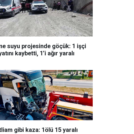
me suyu projesinde göçük: 1 işçi
atını kaybetti, 1’i ağır yaralı
liam gibi kaza: 1ölü 15 yaralı