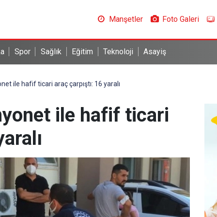
Manşetler
Foto Galeri
ka
Spor
Sağlık
Eğitim
Teknoloji
Asayiş
ile hafif ticari araç çarpıştı: 16 yaralı
net ile hafif ticari
yaralı