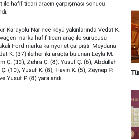
ile hafif ticari aracın çarpışması sonucu
dı.
akır Karayolu Narince köyü yakınlarında Vedat K.
wagen marka hafif ticari araç ile sürücüsü
akalı Ford marka kamyonet çarpıştı. Meydana
t K. (37) ile her iki araçta bulunan Leyla M.
dem Ç. (33), Zehra Ç. (8), Yusuf Ç. (6), Abdullah
. (10), Yusuf K. (8), Havin K. (5), Zeynep P.
Tün
ve Yusuf P. (8) yaralandı.