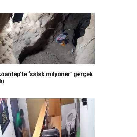
ziantep'te ‘salak milyoner’ gerçek
du