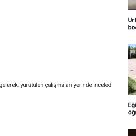
Ur
bo
elerek, yürütülen çalışmaları yerinde inceledi
Eğ
öğ