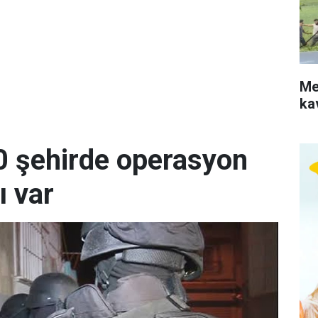
Me
ka
0 şehirde operasyon
ı var