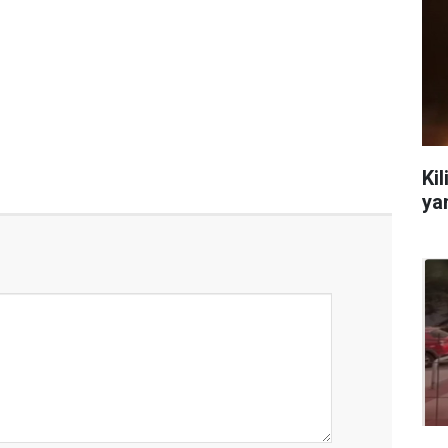
Kil
ya