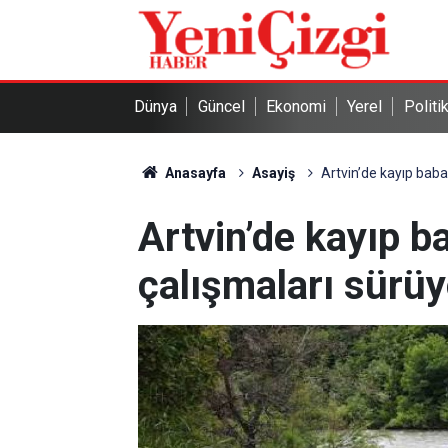
Dünya
Güncel
Ekonomi
Yerel
Politi
Anasayfa
Asayiş
Artvin’de kayıp baba
Artvin’de kayıp b
çalışmaları sürüy