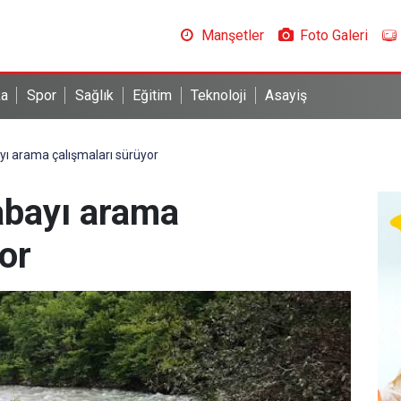
Manşetler
Foto Galeri
ka
Spor
Sağlık
Eğitim
Teknoloji
Asayiş
yı arama çalışmaları sürüyor
abayı arama
or