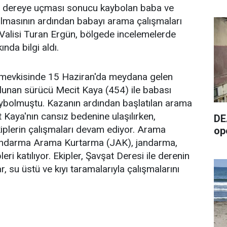
un dereye uçması sonucu kaybolan baba ve
lmasının ardından babayı arama çalışmaları
 Valisi Turan Ergün, bölgede incelemelerde
nda bilgi aldı.
r mevkisinde 15 Haziran'da meydana gelen
unan sürücü Mecit Kaya (454) ile babası
aybolmuştu. Kazanın ardından başlatılan arama
Kaya'nın cansız bedenine ulaşılırken,
DE
kiplerin çalışmaları devam ediyor. Arama
op
Jandarma Arama Kurtarma (JAK), jandarma,
leri katılıyor. Ekipler, Şavşat Deresi ile derenin
, su üstü ve kıyı taramalarıyla çalışmalarını