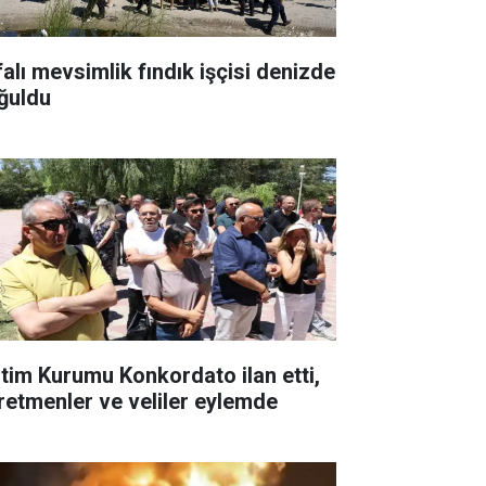
falı mevsimlik fındık işçisi denizde
ğuldu
itim Kurumu Konkordato ilan etti,
retmenler ve veliler eylemde