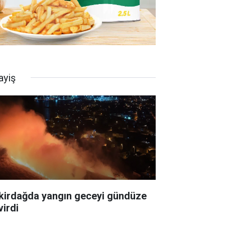
ayiş
kirdağda yangın geceyi gündüze
virdi