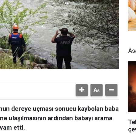
As
yonun dereye uçması sonucu kaybolan baba
ne ulaşılmasının ardından babayı arama
Te
vam etti.
çe