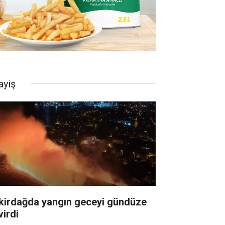
ayiş
kirdağda yangın geceyi gündüze
virdi