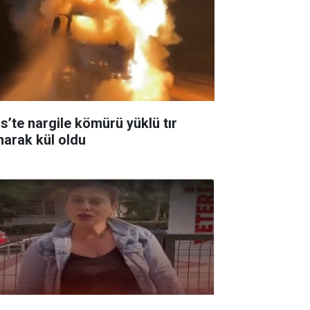
is’te nargile kömürü yüklü tır
narak kül oldu