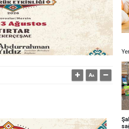
Ye
Şa
sağ