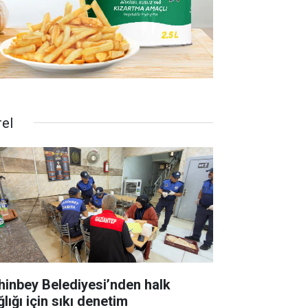
rel
hinbey Belediyesi’nden halk
lığı için sıkı denetim