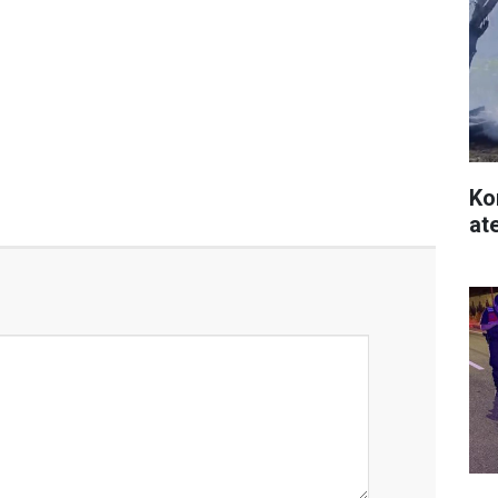
Ko
at