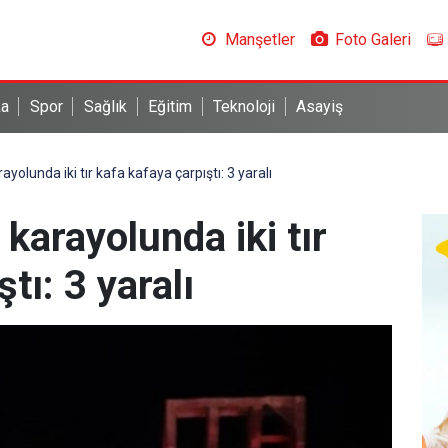
Manşetler
Foto Galeri
ka
Spor
Sağlık
Eğitim
Teknoloji
Asayiş
ayolunda iki tır kafa kafaya çarpıştı: 3 yaralı
karayolunda iki tır
tı: 3 yaralı