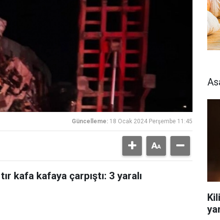
As
Güncelleme:
18 Ocak 2024 Perşembe 11:45
ır kafa kafaya çarpıştı: 3 yaralı
Kil
ya