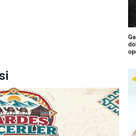
Ga
do
op
si