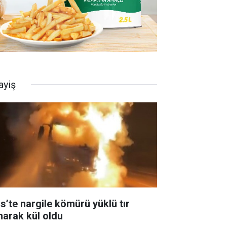
ayiş
is’te nargile kömürü yüklü tır
narak kül oldu