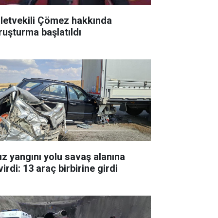
lletvekili Çömez hakkında
ruşturma başlatıldı
ız yangını yolu savaş alanına
irdi: 13 araç birbirine girdi