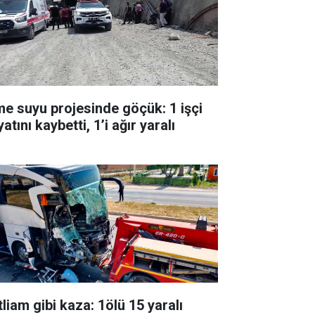
me suyu projesinde göçük: 1 işçi
atını kaybetti, 1’i ağır yaralı
liam gibi kaza: 1ölü 15 yaralı