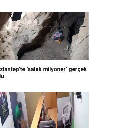
ziantep'te ‘salak milyoner’ gerçek
du