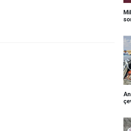
Mi
so
An
çev