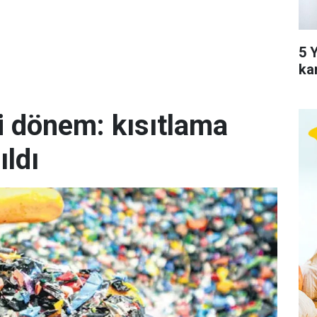
5 Y
ka
i dönem: kısıtlama
ıldı