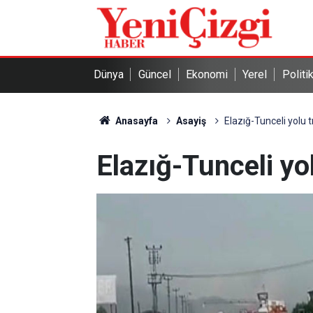
Dünya
Güncel
Ekonomi
Yerel
Politi
Anasayfa
Asayiş
Elazığ-Tunceli yolu t
Elazığ-Tunceli yol