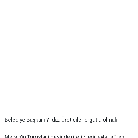
Belediye Başkanı Yıldız: Üreticiler örgütlü olmalı
Mersin’in Toroslar ilçesinde üreticilerin aylar süren