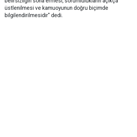
belirsizliğin sona ermesi, sorumlulukların açıkça
üstlenilmesi ve kamuoyunun doğru biçimde
bilgilendirilmesidir" dedi.