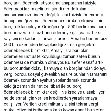
borçlarını ödemek istiyor ama anaparanın faiziyle
ödenmesi lazım gelirken şimdi geride kalan
anaparanın üzerinden değil, faizini faiziyle ödenmesi
hesaplandığı zaman ödenmesi mümkün olmayan bir
borç miktarı çıkıyor. Örneğin eğer 500 bin lira ana para
borcunuz varsa, siz bunu ödemeye çalışsanız taksit
sayısını ne kadar artırırsanız artırın. Ama bu bunun faizi
500 bin üzerinden hesaplandığı zaman gerçekten
ödenebilecek bir miktar. Ama yıllara bari olan
ödemeleri üst üste koyulduğu zaman zaten bunun
ödenmesi de mümkün olmuyor. Bu sefer esnaf artık
bu borcundan dolayı, kamuya olan borçlarından dolayı,
vergi borcu, sosyal güvenlik vesaire bunların tamamını
ödemek zorunda veyahut yapılandırmak zorunda
kaldığı zaman da netice itibari ile bu borç
ödenebilecek bir miktar değil. Ne krediye ulaşabiliyor
ne de esnaf için verilen kredilerden yararlanmaya
çalışılıyor. Verilen kredi miktarıyla işini tekrar vergi
mükellefiyetini istihdama katkı koyan esnaf bu sefer