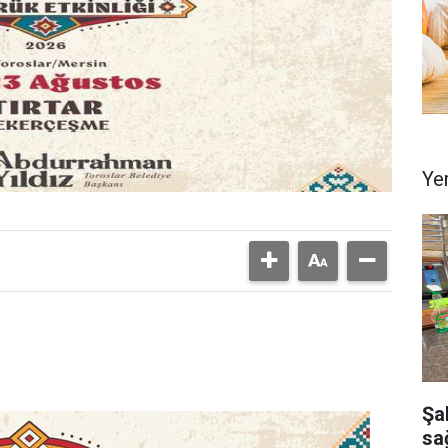
Ye
Şa
sağ