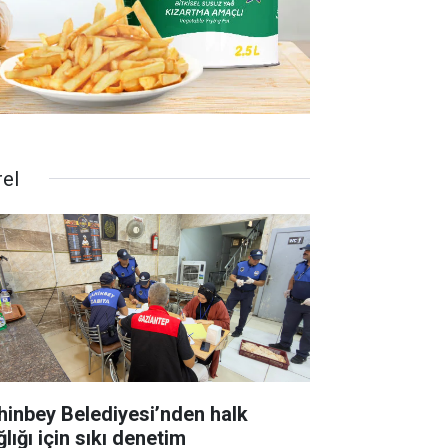
rel
hinbey Belediyesi’nden halk
lığı için sıkı denetim