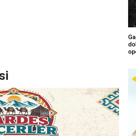
Ga
do
op
si