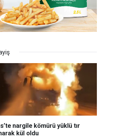
ayiş
is’te nargile kömürü yüklü tır
narak kül oldu