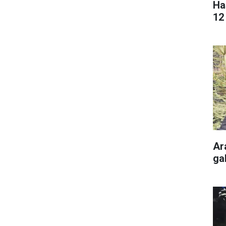
Ha
12 
Ar
gal