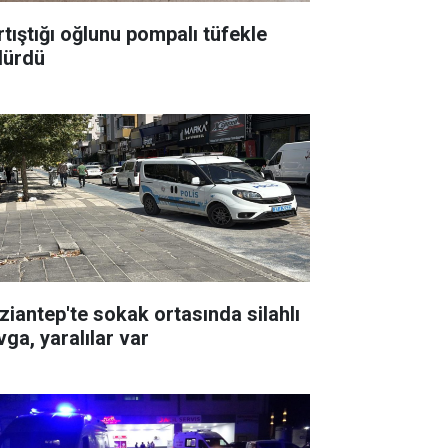
rtıştığı oğlunu pompalı tüfekle
dürdü
ziantep'te sokak ortasında silahlı
vga, yaralılar var