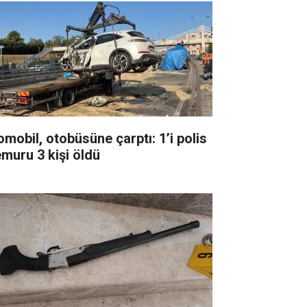
omobil, otobüsüne çarptı: 1’i polis
muru 3 kişi öldü