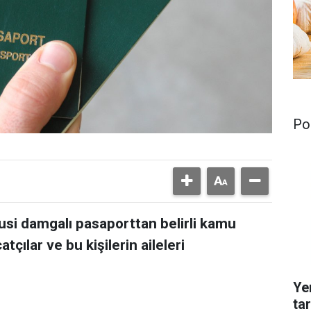
Pol
susi damgalı pasaporttan belirli kamu
atçılar ve bu kişilerin aileleri
Ye
ta