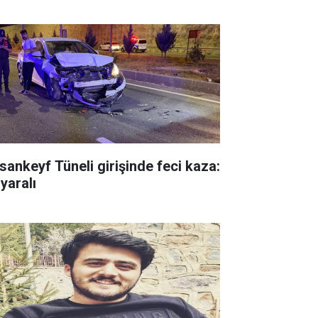
sankeyf Tüneli girişinde feci kaza:
yaralı