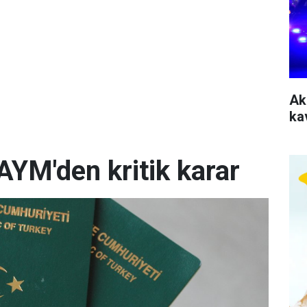
Ak
ka
AYM'den kritik karar