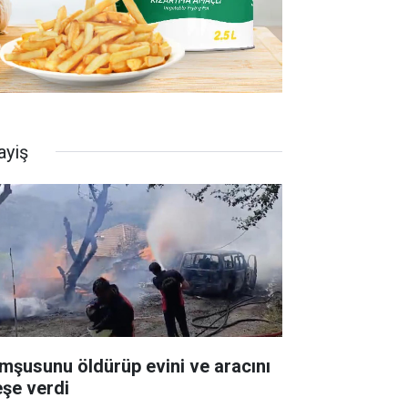
ayiş
mşusunu öldürüp evini ve aracını
eşe verdi