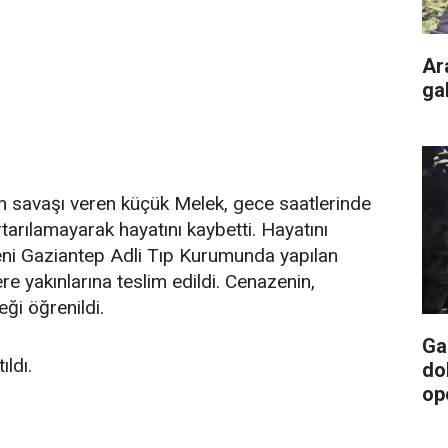
Ar
gal
savaşı veren küçük Melek, gece saatlerinde
arılamayarak hayatını kaybetti. Hayatını
ni Gaziantep Adli Tıp Kurumunda yapılan
e yakınlarına teslim edildi. Cenazenin,
ği öğrenildi.
Ga
ıldı.
do
op