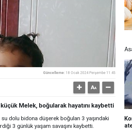
As
Güncelleme:
18 Ocak 2024 Perşembe 11:45
küçük Melek, boğularak hayatını kaybetti
Ko
i su dolu bidona düşerek boğulan 3 yaşındaki
at
rdiği 3 günlük yaşam savaşını kaybetti.