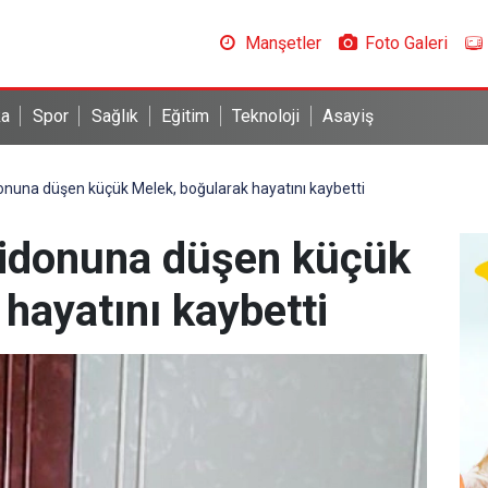
Manşetler
Foto Galeri
ka
Spor
Sağlık
Eğitim
Teknoloji
Asayiş
onuna düşen küçük Melek, boğularak hayatını kaybetti
bidonuna düşen küçük
hayatını kaybetti