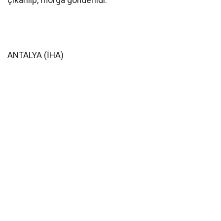
çıkarılıp, morga gönderildi.
ANTALYA (İHA)