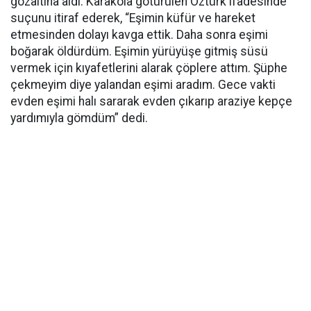
gözaltına aldı. Karakola götürülen Öztürk ifadesinde
suçunu itiraf ederek, “Eşimin küfür ve hareket
etmesinden dolayı kavga ettik. Daha sonra eşimi
boğarak öldürdüm. Eşimin yürüyüşe gitmiş süsü
vermek için kıyafetlerini alarak çöplere attım. Şüphe
çekmeyim diye yalandan eşimi aradım. Gece vakti
evden eşimi halı sararak evden çıkarıp araziye kepçe
yardımıyla gömdüm” dedi.