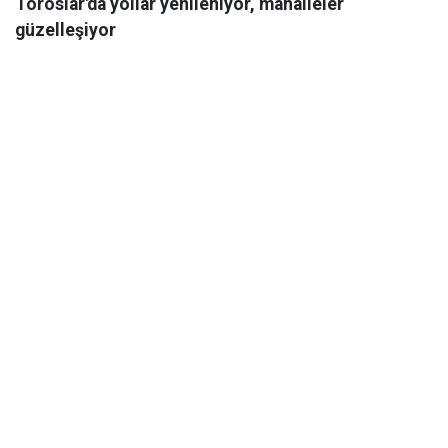
Toroslar'da yollar yenileniyor, mahalleler
güzelleşiyor