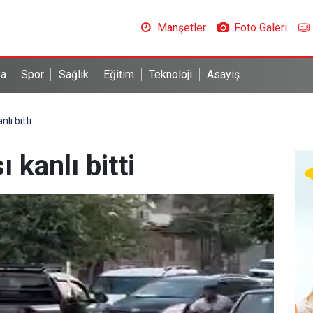
Manşetler
Foto Galeri
ka
Spor
Sağlık
Eğitim
Teknoloji
Asayiş
lı bitti
 kanlı bitti