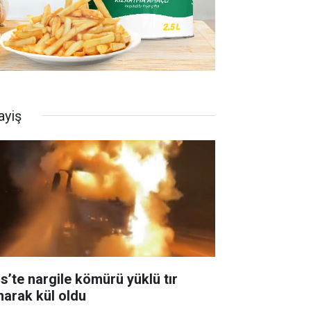
ayiş
is’te nargile kömürü yüklü tır
narak kül oldu