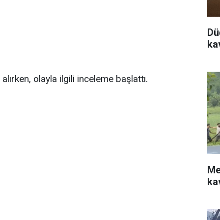
Dü
ka
lırken, olayla ilgili inceleme başlattı.
Me
ka