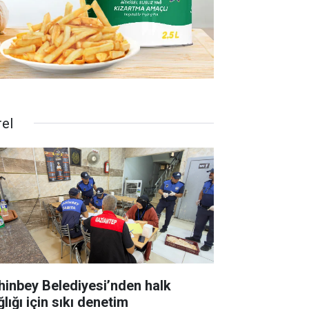
rel
hinbey Belediyesi’nden halk
lığı için sıkı denetim