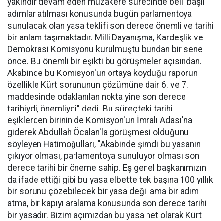
yakındır devam eden müzakere sürecinde belli başlı
adımlar atılması konusunda bugün parlamentoya
sunulacak olan yasa teklifi son derece önemli ve tarihi
bir anlam taşımaktadır. Milli Dayanışma, Kardeşlik ve
Demokrasi Komisyonu kurulmuştu bundan bir sene
önce. Bu önemli bir eşikti bu görüşmeler açısından.
Akabinde bu Komisyon'un ortaya koyduğu raporun
özellikle Kürt sorununun çözümüne dair 6. ve 7.
maddesinde odaklanılan nokta yine son derece
tarihiydi, önemliydi" dedi. Bu süreçteki tarihi
eşiklerden birinin de Komisyon'un İmralı Adası'na
giderek Abdullah Öcalan'la görüşmesi olduğunu
söyleyen Hatimoğulları, "Akabinde şimdi bu yasanın
çıkıyor olması, parlamentoya sunuluyor olması son
derece tarihi bir öneme sahip. Eş genel başkanımızın
da ifade ettiği gibi bu yasa elbette tek başına 100 yıllık
bir sorunu çözebilecek bir yasa değil ama bir adım
atma, bir kapıyı aralama konusunda son derece tarihi
bir yasadır. Bizim açımızdan bu yasa net olarak Kürt