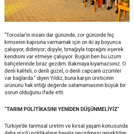
“Toroslar’ın insanı dar gününde, zor gününde hiç
kimsenin kapısına varmamak için on iki ay boyunca
çalışıyor, didiniyor; dişiyle, tırnağıyla toprağını eşerek
kendisini var etmeye çalışıyor. Bugün ben bu üzüm
bahçelerinde biraz gezdim. Bakmaya kıyamazsınız. O
denli kaliteli, o denli güzel, o denli capcanlı üzümler
var bağlarda.” diyen Yıldız, buna karşın üreticinin
ürününü hak ettiği değerde satamamasının büyük bir
sorun olduğunu ifade etti.
“
TARIM POLİTİKASINI YENİDEN DÜŞÜNMELİYİZ
”
Türkiye’de tarımsal üretim ve kırsal yaşam konusunda
daha güçlü politikaların hayata geçirilmesi gerektiğini