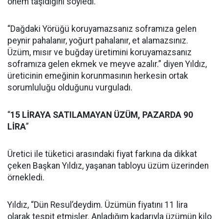
önem taşıdığını söyledi.
“Dağdaki Yörüğü koruyamazsanız soframıza gelen
peynir pahalanır, yoğurt pahalanır, et alamazsınız.
Üzüm, mısır ve buğday üretimini koruyamazsanız
soframıza gelen ekmek ve meyve azalır.” diyen Yıldız,
üreticinin emeğinin korunmasının herkesin ortak
sorumluluğu olduğunu vurguladı.
“
15 LİRAYA SATILAMAYAN ÜZÜM, PAZARDA 90
LİRA
”
Üretici ile tüketici arasındaki fiyat farkına da dikkat
çeken Başkan Yıldız, yaşanan tabloyu üzüm üzerinden
örnekledi.
Yıldız, “Dün Resul’deydim. Üzümün fiyatını 11 lira
olarak tespit etmişler. Anladığım kadarıyla üzümün kilo