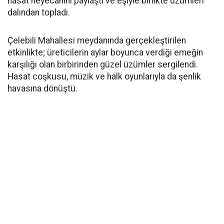
hasat heyecanını paylaştı ve eşiyle birlikte üzümleri
dalından topladı.
Çelebili Mahallesi meydanında gerçekleştirilen
etkinlikte; üreticilerin aylar boyunca verdiği emeğin
karşılığı olan birbirinden güzel üzümler sergilendi.
Hasat coşkusu, müzik ve halk oyunlarıyla da şenlik
havasına dönüştü.