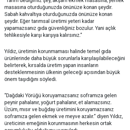
“Tarım dediğimiz şey, akşam ekmek masasına, yemek
masasına oturduğunuzda önünüze konan şeydir.
Sabah kahvaltıya oturduğunuzda önünüze konan
şeydir. Eğer tarımsal üretimi yeteri kadar
yapamazsanız gıda güvenliğiniz bozulur. Yani açlık
tehlikesiyle karşı karşıya kalırsınız.”
Yıldız, üretimin korunmaması halinde temel gıda
ürünlerinde daha büyük sorunlarla karşılaşılabileceğini
belirterek, kırsalda üretim yapan insanların
desteklenmesinin ülkenin geleceği açısından büyük
önem taşıdığını söyledi.
“Dağdaki Yörüğü koruyamazsanız soframıza gelen
peynir pahalanır, yoğurt pahalanır, et alamazsınız.
Üzüm, mısır ve buğday üretimini koruyamazsanız
soframıza gelen ekmek ve meyve azalır.” diyen Yıldız,
üreticinin emeğinin korunmasının herkesin ortak