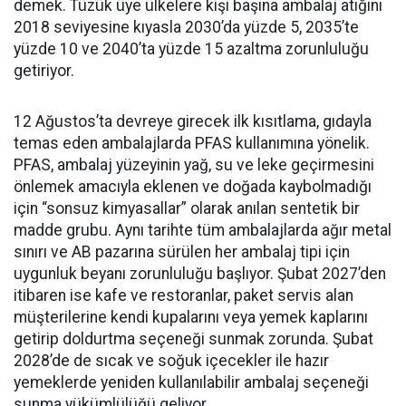
demek. Tüzük üye ülkelere kişi başına ambalaj atığını
2018 seviyesine kıyasla 2030’da yüzde 5, 2035’te
yüzde 10 ve 2040’ta yüzde 15 azaltma zorunluluğu
getiriyor.
12 Ağustos’ta devreye girecek ilk kısıtlama, gıdayla
temas eden ambalajlarda PFAS kullanımına yönelik.
PFAS, ambalaj yüzeyinin yağ, su ve leke geçirmesini
önlemek amacıyla eklenen ve doğada kaybolmadığı
için “sonsuz kimyasallar” olarak anılan sentetik bir
madde grubu. Aynı tarihte tüm ambalajlarda ağır metal
sınırı ve AB pazarına sürülen her ambalaj tipi için
uygunluk beyanı zorunluluğu başlıyor. Şubat 2027’den
itibaren ise kafe ve restoranlar, paket servis alan
müşterilerine kendi kupalarını veya yemek kaplarını
getirip doldurtma seçeneği sunmak zorunda. Şubat
2028’de de sıcak ve soğuk içecekler ile hazır
yemeklerde yeniden kullanılabilir ambalaj seçeneği
sunma yükümlülüğü geliyor.