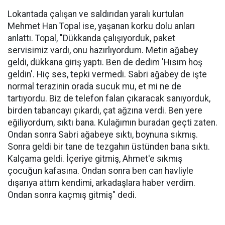
Lokantada çalışan ve saldırıdan yaralı kurtulan
Mehmet Han Topal ise, yaşanan korku dolu anları
anlattı. Topal, "Dükkanda çalışıyorduk, paket
servisimiz vardı, onu hazırlıyordum. Metin ağabey
geldi, dükkana giriş yaptı. Ben de dedim 'Hısım hoş
geldin'. Hiç ses, tepki vermedi. Sabri ağabey de işte
normal terazinin orada sucuk mu, et mi ne de
tartıyordu. Biz de telefon falan çıkaracak sanıyorduk,
birden tabancayı çıkardı, çat ağzına verdi. Ben yere
eğiliyordum, sıktı bana. Kulağımın buradan geçti zaten.
Ondan sonra Sabri ağabeye sıktı, boynuna sıkmış.
Sonra geldi bir tane de tezgahın üstünden bana sıktı.
Kalçama geldi. İçeriye gitmiş, Ahmet'e sıkmış
çocuğun kafasına. Ondan sonra ben can havliyle
dışarıya attım kendimi, arkadaşlara haber verdim.
Ondan sonra kaçmış gitmiş" dedi.