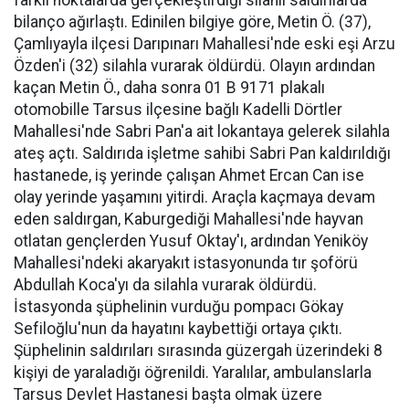
farklı noktalarda gerçekleştirdiği silahlı saldırılarda
bilanço ağırlaştı. Edinilen bilgiye göre, Metin Ö. (37),
Çamlıyayla ilçesi Darıpınarı Mahallesi'nde eski eşi Arzu
Özden'i (32) silahla vurarak öldürdü. Olayın ardından
kaçan Metin Ö., daha sonra 01 B 9171 plakalı
otomobille Tarsus ilçesine bağlı Kadelli Dörtler
Mahallesi'nde Sabri Pan'a ait lokantaya gelerek silahla
ateş açtı. Saldırıda işletme sahibi Sabri Pan kaldırıldığı
hastanede, iş yerinde çalışan Ahmet Ercan Can ise
olay yerinde yaşamını yitirdi. Araçla kaçmaya devam
eden saldırgan, Kaburgediği Mahallesi'nde hayvan
otlatan gençlerden Yusuf Oktay'ı, ardından Yeniköy
Mahallesi'ndeki akaryakıt istasyonunda tır şoförü
Abdullah Koca'yı da silahla vurarak öldürdü.
İstasyonda şüphelinin vurduğu pompacı Gökay
Sefiloğlu'nun da hayatını kaybettiği ortaya çıktı.
Şüphelinin saldırıları sırasında güzergah üzerindeki 8
kişiyi de yaraladığı öğrenildi. Yaralılar, ambulanslarla
Tarsus Devlet Hastanesi başta olmak üzere