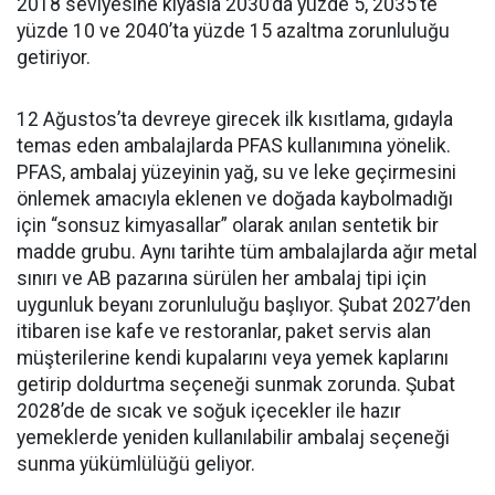
2018 seviyesine kıyasla 2030’da yüzde 5, 2035’te
yüzde 10 ve 2040’ta yüzde 15 azaltma zorunluluğu
getiriyor.
12 Ağustos’ta devreye girecek ilk kısıtlama, gıdayla
temas eden ambalajlarda PFAS kullanımına yönelik.
PFAS, ambalaj yüzeyinin yağ, su ve leke geçirmesini
önlemek amacıyla eklenen ve doğada kaybolmadığı
için “sonsuz kimyasallar” olarak anılan sentetik bir
madde grubu. Aynı tarihte tüm ambalajlarda ağır metal
sınırı ve AB pazarına sürülen her ambalaj tipi için
uygunluk beyanı zorunluluğu başlıyor. Şubat 2027’den
itibaren ise kafe ve restoranlar, paket servis alan
müşterilerine kendi kupalarını veya yemek kaplarını
getirip doldurtma seçeneği sunmak zorunda. Şubat
2028’de de sıcak ve soğuk içecekler ile hazır
yemeklerde yeniden kullanılabilir ambalaj seçeneği
sunma yükümlülüğü geliyor.