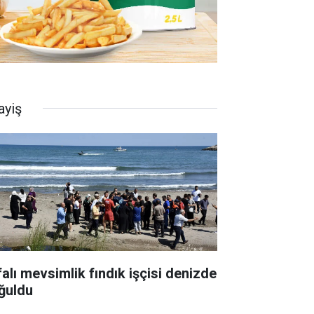
ayiş
falı mevsimlik fındık işçisi denizde
ğuldu