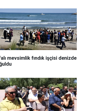
falı mevsimlik fındık işçisi denizde
ğuldu