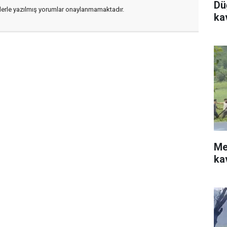
Dü
flerle yazılmış yorumlar onaylanmamaktadır.
ka
Me
ka