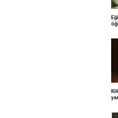
Eğ
öğ
Kil
ya