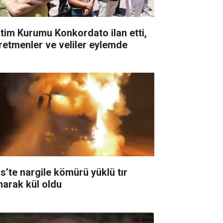
itim Kurumu Konkordato ilan etti,
retmenler ve veliler eylemde
is’te nargile kömürü yüklü tır
narak kül oldu