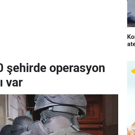
Ko
at
0 şehirde operasyon
ı var