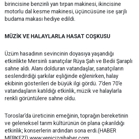
birincisine benzinli yan tırpan makinesi, ikincisine
motorlu dal kesme makinesi, üçüncüsüne ise şarjlı
budama makası hediye edildi.
MÜZİK VE HALAYLARLA HASAT COŞKUSU
Üzüm hasadının sevincinin doyasıya yaşandığı
etkinlikte Mersinli sanatçılar Rüya Şah ve Bedii Şaraplı
sahne aldı. Alanı dolduran vatandaşlar, sanatçıların
seslendirdiği şarkılar eşliğinde eğlenirken, halay
ekibinin gösterileri de büyük ilgi gördü. 7’den 70’e
vatandaşların katıldığı etkinlik, müzik ve halaylarla
renkli görüntülere sahne oldu.
Toroslar’da üreticinin emeğinin, toprağın bereketinin
ve geleneksel tarım kültürünün ön plana çıkarıldığı
etkinlik; konserlerin ardından sona erdi.(HABER
MERKEZİ) www.yenicizgihaber.com