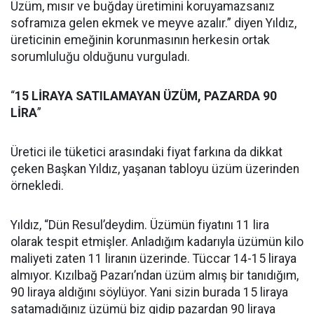
Üzüm, mısır ve buğday üretimini koruyamazsanız
soframıza gelen ekmek ve meyve azalır.” diyen Yıldız,
üreticinin emeğinin korunmasının herkesin ortak
sorumluluğu olduğunu vurguladı.
“
15 LİRAYA SATILAMAYAN ÜZÜM, PAZARDA 90
LİRA
”
Üretici ile tüketici arasındaki fiyat farkına da dikkat
çeken Başkan Yıldız, yaşanan tabloyu üzüm üzerinden
örnekledi.
Yıldız, “Dün Resul’deydim. Üzümün fiyatını 11 lira
olarak tespit etmişler. Anladığım kadarıyla üzümün kilo
maliyeti zaten 11 liranın üzerinde. Tüccar 14-15 liraya
almıyor. Kızılbağ Pazarı’ndan üzüm almış bir tanıdığım,
90 liraya aldığını söylüyor. Yani sizin burada 15 liraya
satamadığınız üzümü biz gidip pazardan 90 liraya