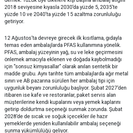
demek. Tüzük üye ülkelere kişi başına ambalaj atığını
2018 seviyesine kıyasla 2030’da yüzde 5, 2035’te
yüzde 10 ve 2040’ta yüzde 15 azaltma zorunluluğu
getiriyor.
12 Ağustos’ta devreye girecek ilk kısıtlama, gıdayla
temas eden ambalajlarda PFAS kullanımına yönelik.
PFAS, ambalaj yüzeyinin yağ, su ve leke geçirmesini
önlemek amacıyla eklenen ve doğada kaybolmadığı
için “sonsuz kimyasallar” olarak anılan sentetik bir
madde grubu. Aynı tarihte tüm ambalajlarda ağır metal
sınırı ve AB pazarına sürülen her ambalaj tipi için
uygunluk beyanı zorunluluğu başlıyor. Şubat 2027’den
itibaren ise kafe ve restoranlar, paket servis alan
müşterilerine kendi kupalarını veya yemek kaplarını
getirip doldurtma seçeneği sunmak zorunda. Şubat
2028’de de sıcak ve soğuk içecekler ile hazır
yemeklerde yeniden kullanılabilir ambalaj seçeneği
sunma yükümlülüğü geliyor.