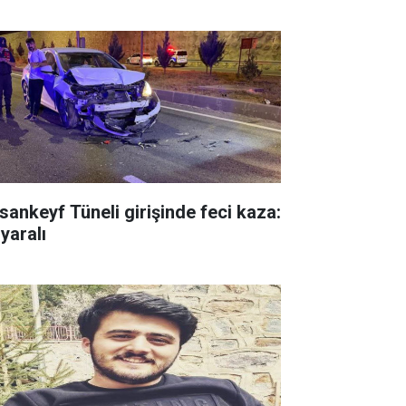
sankeyf Tüneli girişinde feci kaza:
yaralı