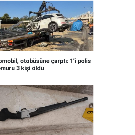
omobil, otobüsüne çarptı: 1’i polis
muru 3 kişi öldü