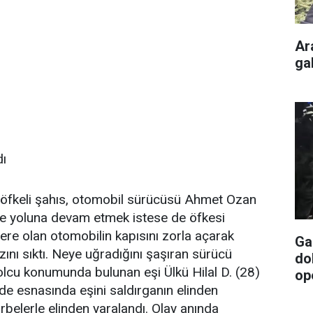
Ar
gal
dı
n öfkeli şahıs, otomobil sürücüsü Ahmet Ozan
ile yoluna devam etmek istese de öfkesi
re olan otomobilin kapısını zorla açarak
Ga
nı sıktı. Neye uğradığını şaşıran sürücü
do
olcu konumunda bulunan eşi Ülkü Hilal D. (28)
op
ede esnasında eşini saldırganın elinden
rbelerle elinden yaralandı. Olay anında