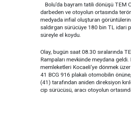
Bolu'da bayram tatili dönüşü TEM O
darbeden ve otoyolun ortasında terör
medyada infial oluşturan görüntüleri
saldırgan sürücüye 180 bin TL idari 
süreyle el koydu.
Olay, bugün saat 08.30 sıralarında T
Rampaları mevkiinde meydana geldi. E
memleketleri Kocaeli'ye dönmek üzere
41 BCG 916 plakalı otomobilin önüne,
(41) tarafından aniden direksiyon kırı
cip sürücüsü, aracı otoyolun ortasın