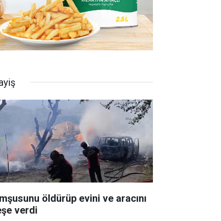
ayiş
mşusunu öldürüp evini ve aracını
eşe verdi