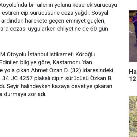
toyolu'nda bir ailenin yolunu keserek sürücüyü
 estiren cip sürücüsüne ceza yağdı. Sosyal
n ardından harekete geçen emniyet güçleri,
para cezası uygularken ehliyetine de 60 gün
EM Otoyolu İstanbul istikameti Köroğlu
dinilen bilgiye göre, Kastamonu'dan
 yola çıkan Ahmet Ozan D. (32) idaresindeki
Ha
 34 UC 4257 plakalı cipin sürücüsü Özkan B.
12 
ldı. Seyir halindeyken kazaya davetiye çıkaran
da durmaya zorladı.