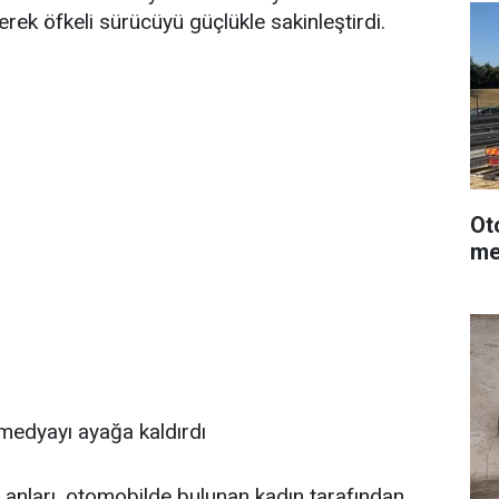
rek öfkeli sürücüyü güçlükle sakinleştirdi.
Ot
me
medyayı ayağa kaldırdı
anları, otomobilde bulunan kadın tarafından