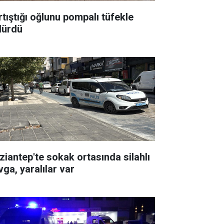
rtıştığı oğlunu pompalı tüfekle
dürdü
ziantep'te sokak ortasında silahlı
vga, yaralılar var