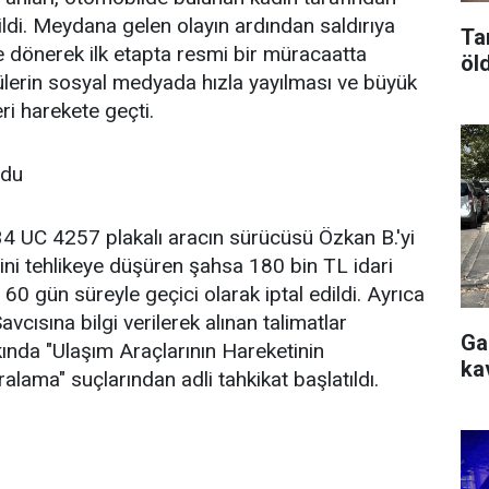
ldi. Meydana gelen olayın ardından saldırıya
Ta
ye dönerek ilk etapta resmi bir müracaatta
öl
ülerin sosyal medyada hızla yayılması ve büyük
ri harekete geçti.
ldu
 34 UC 4257 plakalı aracın sürücüsü Özkan B.'yi
iğini tehlikeye düşüren şahsa 180 bin TL idari
60 gün süreyle geçici olarak iptal edildi. Ayrıca
avcısına bilgi verilerek alınan talimatlar
Ga
ında "Ulaşım Araçlarının Hareketinin
ka
alama" suçlarından adli tahkikat başlatıldı.