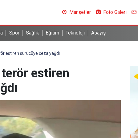
Manşetler
Foto Galeri
ka
Spor
Sağlık
Eğitim
Teknoloji
Asayiş
ör estiren sürücüye ceza yağdı
terör estiren
ğdı