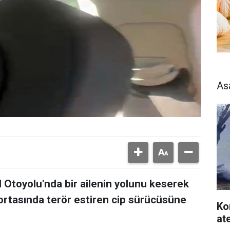
As
 Otoyolu'nda bir ailenin yolunu keserek
rtasında terör estiren cip sürücüsüne
Ko
at