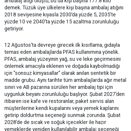
ambalaj atığı oluştu, bu da kişi başına 177.8 kilo
demek. Tüzük üye ülkelere kişi başına ambalaj atığını
2018 seviyesine kıyasla 2030’da yüzde 5, 2035’te
yüzde 10 ve 2040’ta yüzde 15 azaltma zorunluluğu
getiriyor.
12 Ağustos’ta devreye girecek ilk kısıtlama, gıdayla
temas eden ambalajlarda PFAS kullanımına yönelik.
PFAS, ambalaj yüzeyinin yağ, su ve leke geçirmesini
önlemek amacıyla eklenen ve doğada kaybolmadığı
için “sonsuz kimyasallar” olarak anılan sentetik bir
madde grubu. Aynı tarihte tüm ambalajlarda ağır metal
sınırı ve AB pazarına sürülen her ambalaj tipi için
uygunluk beyanı zorunluluğu başlıyor. Şubat 2027’den
itibaren ise kafe ve restoranlar, paket servis alan
müşterilerine kendi kupalarını veya yemek kaplarını
getirip doldurtma seçeneği sunmak zorunda. Şubat
2028’de de sıcak ve soğuk içecekler ile hazır
yemeklerde yeniden kullanılabilir ambalaj seçeneği