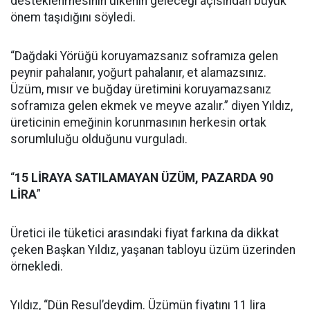
desteklenmesinin ülkenin geleceği açısından büyük
önem taşıdığını söyledi.
“Dağdaki Yörüğü koruyamazsanız soframıza gelen
peynir pahalanır, yoğurt pahalanır, et alamazsınız.
Üzüm, mısır ve buğday üretimini koruyamazsanız
soframıza gelen ekmek ve meyve azalır.” diyen Yıldız,
üreticinin emeğinin korunmasının herkesin ortak
sorumluluğu olduğunu vurguladı.
“
15 LİRAYA SATILAMAYAN ÜZÜM, PAZARDA 90
LİRA
”
Üretici ile tüketici arasındaki fiyat farkına da dikkat
çeken Başkan Yıldız, yaşanan tabloyu üzüm üzerinden
örnekledi.
Yıldız, “Dün Resul’deydim. Üzümün fiyatını 11 lira