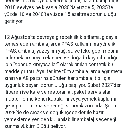
demek. Tüzük üye ülkelere kişi başına ambalaj atığını
2018 seviyesine kıyasla 2030’da yüzde 5, 2035’te
yüzde 10 ve 2040’ta yüzde 15 azaltma zorunluluğu
getiriyor.
12 Ağustos’ta devreye girecek ilk kısıtlama, gıdayla
temas eden ambalajlarda PFAS kullanımına yönelik.
PFAS, ambalaj yüzeyinin yağ, su ve leke geçirmesini
önlemek amacıyla eklenen ve doğada kaybolmadığı
için “sonsuz kimyasallar” olarak anılan sentetik bir
madde grubu. Aynı tarihte tüm ambalajlarda ağır metal
sınırı ve AB pazarına sürülen her ambalaj tipi için
uygunluk beyanı zorunluluğu başlıyor. Şubat 2027’den
itibaren ise kafe ve restoranlar, paket servis alan
müşterilerine kendi kupalarını veya yemek kaplarını
getirip doldurtma seçeneği sunmak zorunda. Şubat
2028’de de sıcak ve soğuk içecekler ile hazır
yemeklerde yeniden kullanılabilir ambalaj seçeneği
sunma yükümlülüğü geliyor.