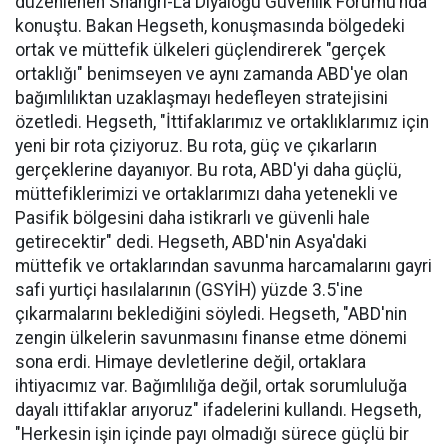
düzenlenen Shangri-La Diyaloğu Güvenlik Forumu’nda
konuştu. Bakan Hegseth, konuşmasında bölgedeki
ortak ve müttefik ülkeleri güçlendirerek "gerçek
ortaklığı" benimseyen ve aynı zamanda ABD'ye olan
bağımlılıktan uzaklaşmayı hedefleyen stratejisini
özetledi. Hegseth, "İttifaklarımız ve ortaklıklarımız için
yeni bir rota çiziyoruz. Bu rota, güç ve çıkarların
gerçeklerine dayanıyor. Bu rota, ABD'yi daha güçlü,
müttefiklerimizi ve ortaklarımızı daha yetenekli ve
Pasifik bölgesini daha istikrarlı ve güvenli hale
getirecektir" dedi. Hegseth, ABD'nin Asya'daki
müttefik ve ortaklarından savunma harcamalarını gayri
safi yurtiçi hasılalarının (GSYİH) yüzde 3.5'ine
çıkarmalarını beklediğini söyledi. Hegseth, "ABD'nin
zengin ülkelerin savunmasını finanse etme dönemi
sona erdi. Himaye devletlerine değil, ortaklara
ihtiyacımız var. Bağımlılığa değil, ortak sorumluluğa
dayalı ittifaklar arıyoruz" ifadelerini kullandı. Hegseth,
"Herkesin işin içinde payı olmadığı sürece güçlü bir