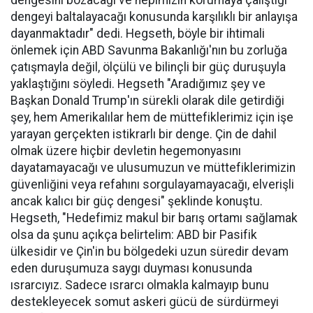
dengesini bozacağı ve hepimizin korumaya çalıştığı
dengeyi baltalayacağı konusunda karşılıklı bir anlayışa
dayanmaktadır" dedi. Hegseth, böyle bir ihtimali
önlemek için ABD Savunma Bakanlığı'nın bu zorluğa
çatışmayla değil, ölçülü ve bilinçli bir güç duruşuyla
yaklaştığını söyledi. Hegseth "Aradığımız şey ve
Başkan Donald Trump'ın sürekli olarak dile getirdiği
şey, hem Amerikalılar hem de müttefiklerimiz için işe
yarayan gerçekten istikrarlı bir denge. Çin de dahil
olmak üzere hiçbir devletin hegemonyasını
dayatamayacağı ve ulusumuzun ve müttefiklerimizin
güvenliğini veya refahını sorgulayamayacağı, elverişli
ancak kalıcı bir güç dengesi" şeklinde konuştu.
Hegseth, "Hedefimiz makul bir barış ortamı sağlamak
olsa da şunu açıkça belirtelim: ABD bir Pasifik
ülkesidir ve Çin'in bu bölgedeki uzun süredir devam
eden duruşumuza saygı duyması konusunda
ısrarcıyız. Sadece ısrarcı olmakla kalmayıp bunu
destekleyecek somut askeri gücü de sürdürmeyi