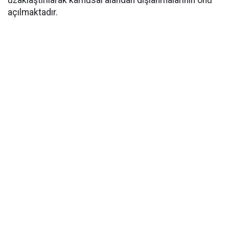
uzaklaştırılarak kamusal alandan dışlanmalarının önü
açılmaktadır.