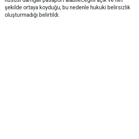
hususi damgalı pasaport alabileceğini açık ve net
şekilde ortaya koyduğu, bu nedenle hukuki belirsizlik
oluşturmadığı belirtildi.