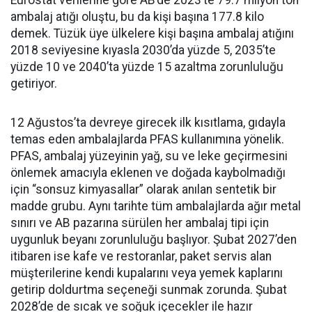
Eurostat verilerine göre AB’de 2023’te 79.7 milyon ton
ambalaj atığı oluştu, bu da kişi başına 177.8 kilo
demek. Tüzük üye ülkelere kişi başına ambalaj atığını
2018 seviyesine kıyasla 2030’da yüzde 5, 2035’te
yüzde 10 ve 2040’ta yüzde 15 azaltma zorunluluğu
getiriyor.
12 Ağustos’ta devreye girecek ilk kısıtlama, gıdayla
temas eden ambalajlarda PFAS kullanımına yönelik.
PFAS, ambalaj yüzeyinin yağ, su ve leke geçirmesini
önlemek amacıyla eklenen ve doğada kaybolmadığı
için “sonsuz kimyasallar” olarak anılan sentetik bir
madde grubu. Aynı tarihte tüm ambalajlarda ağır metal
sınırı ve AB pazarına sürülen her ambalaj tipi için
uygunluk beyanı zorunluluğu başlıyor. Şubat 2027’den
itibaren ise kafe ve restoranlar, paket servis alan
müşterilerine kendi kupalarını veya yemek kaplarını
getirip doldurtma seçeneği sunmak zorunda. Şubat
2028’de de sıcak ve soğuk içecekler ile hazır