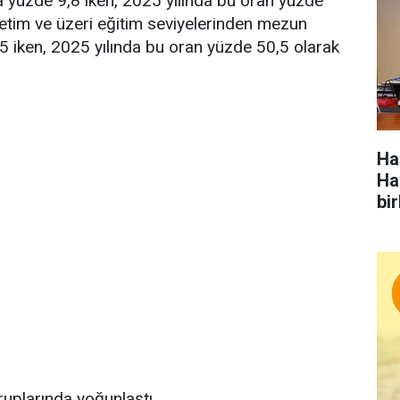
a yüzde 9,8 iken, 2025 yılında bu oran yüzde
ğretim ve üzeri eğitim seviyelerinden mezun
,5 iken, 2025 yılında bu oran yüzde 50,5 olarak
Ha
Ha
bir
uplarında yoğunlaştı