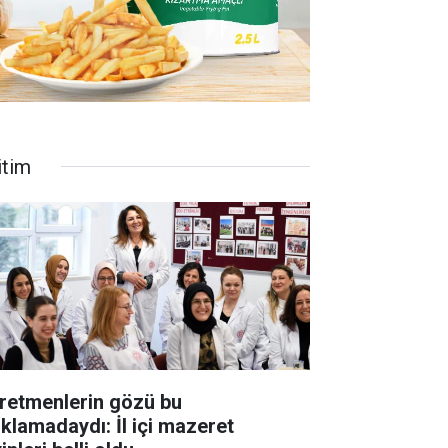
itim
retmenlerin gözü bu
ıklamadaydı: İl içi mazeret