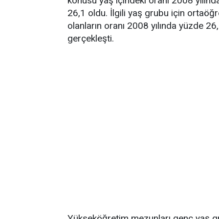
konusu yaş içindeki oranı 2008 yılınd
26,1 oldu. İlgili yaş grubu için ortaö
olanların oranı 2008 yılında yüzde 26
gerçekleşti.
Yükseköğretim mezunları genç yaş gr