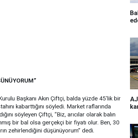
Ba
ed
ÜŞÜNÜYORUM”
 Kurulu Başkanı Akın Çiftçi, balda yüzde 45'lik bir
AJe
ka
ştahını kabarttığını söyledi. Market raflarında
ığını söyleyen Çiftçi, “Biz, arıcılar olarak balın
ınmış bir bal olsa gerçekçi bir fiyatı olur. Ben, 30
ların zehirlendiğini düşünüyorum” dedi.