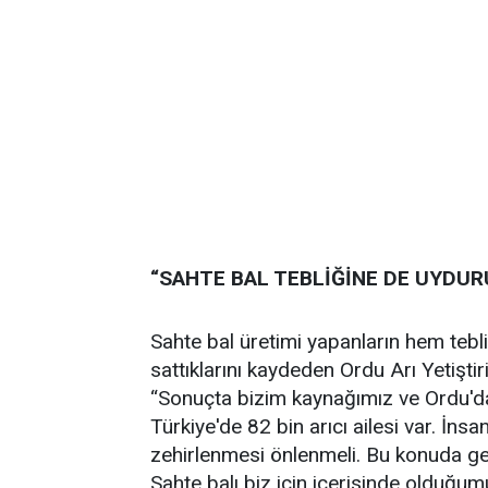
“SAHTE BAL TEBLİĞİNE DE UYDU
Sahte bal üretimi yapanların hem tebl
sattıklarını kaydeden Ordu Arı Yetiştiri
“Sonuçta bizim kaynağımız ve Ordu'da 1
Türkiye'de 82 bin arıcı ailesi var. İns
zehirlenmesi önlenmeli. Bu konuda ger
Sahte balı biz için içerisinde olduğu