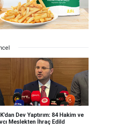
ncel
K'dan Dev Yaptırım: 84 Hakim ve
vcı Meslekten İhraç Edild