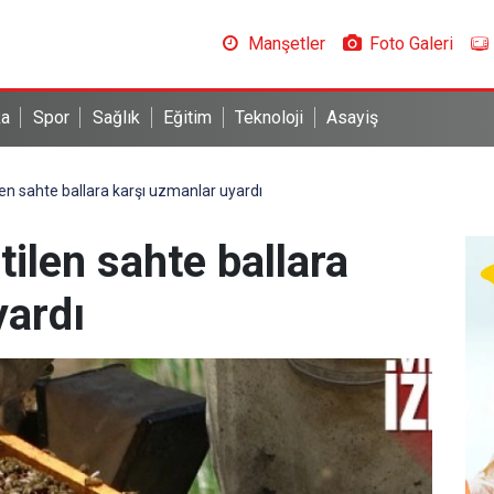
Manşetler
Foto Galeri
ka
Spor
Sağlık
Eğitim
Teknoloji
Asayiş
en sahte ballara karşı uzmanlar uyardı
ilen sahte ballara
yardı