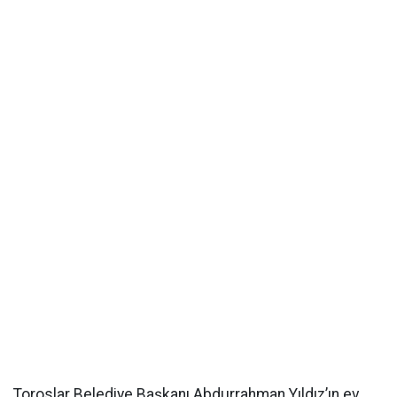
Toroslar Belediye Başkanı Abdurrahman Yıldız’ın ev