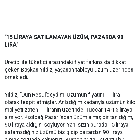
“
15 LİRAYA SATILAMAYAN ÜZÜM, PAZARDA 90
LİRA
”
Üretici ile tüketici arasındaki fiyat farkına da dikkat
çeken Başkan Yıldız, yaşanan tabloyu üzüm üzerinden
örnekledi.
Yıldız, “Dün Resul’deydim. Üzümün fiyatını 11 lira
olarak tespit etmişler. Anladığım kadarıyla üzümün kilo
maliyeti zaten 11 liranın üzerinde. Tüccar 14-15 liraya
almıyor. Kızılbağ Pazarı’ndan üzüm almış bir tanıdığım,
90 liraya aldığını söylüyor. Yani sizin burada 15 liraya
satamadığınız üzümü biz gidip pazardan 90 liraya
almak zorunda kalıyoruz. Burada arızalı, sıkıntılı bir