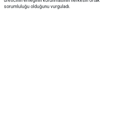
üreticinin emeğinin korunmasının herkesin ortak
sorumluluğu olduğunu vurguladı.