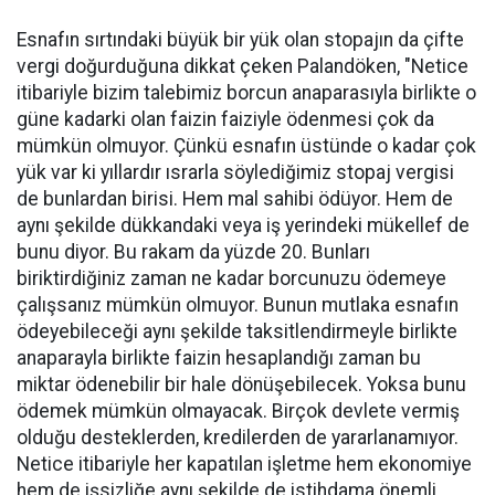
Esnafın sırtındaki büyük bir yük olan stopajın da çifte
vergi doğurduğuna dikkat çeken Palandöken, "Netice
itibariyle bizim talebimiz borcun anaparasıyla birlikte o
güne kadarki olan faizin faiziyle ödenmesi çok da
mümkün olmuyor. Çünkü esnafın üstünde o kadar çok
yük var ki yıllardır ısrarla söylediğimiz stopaj vergisi
de bunlardan birisi. Hem mal sahibi ödüyor. Hem de
aynı şekilde dükkandaki veya iş yerindeki mükellef de
bunu diyor. Bu rakam da yüzde 20. Bunları
biriktirdiğiniz zaman ne kadar borcunuzu ödemeye
çalışsanız mümkün olmuyor. Bunun mutlaka esnafın
ödeyebileceği aynı şekilde taksitlendirmeyle birlikte
anaparayla birlikte faizin hesaplandığı zaman bu
miktar ödenebilir bir hale dönüşebilecek. Yoksa bunu
ödemek mümkün olmayacak. Birçok devlete vermiş
olduğu desteklerden, kredilerden de yararlanamıyor.
Netice itibariyle her kapatılan işletme hem ekonomiye
hem de işsizliğe aynı şekilde de istihdama önemli