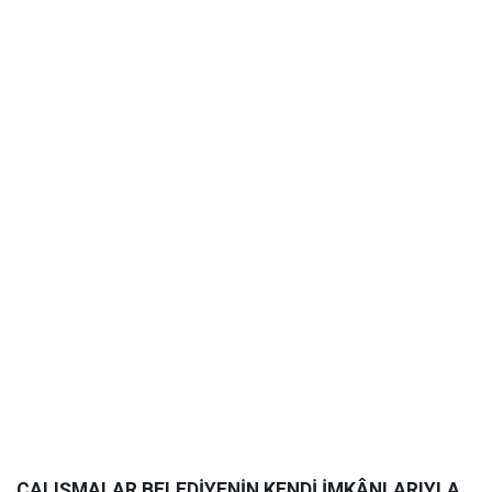
ÇALIŞMALAR BELEDİYENİN KENDİ İMKÂNLARIYLA