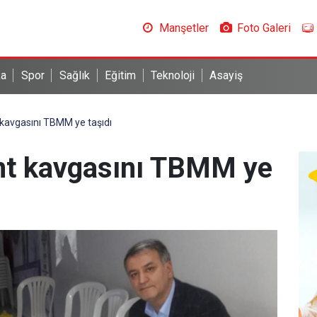
Manşetler
Foto Galeri
ka
Spor
Sağlık
Eğitim
Teknoloji
Asayiş
 kavgasını TBMM ye taşıdı
ant kavgasını TBMM ye