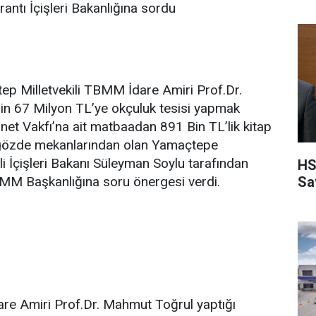
rantı İçişleri Bakanlığına sordu
Milletvekili TBMM İdare Amiri Prof.Dr.
in 67 Milyon TL’ye okçuluk tesisi yapmak
anet Vakfı’na ait matbaadan 891 Bin TL’lik kitap
 gözde mekanlarından olan Yamaçtepe
gili İçişleri Bakanı Süleyman Soylu tarafından
HS
Sa
TBMM Başkanlığına soru önergesi verdi.
re Amiri Prof.Dr. Mahmut Toğrul yaptığı