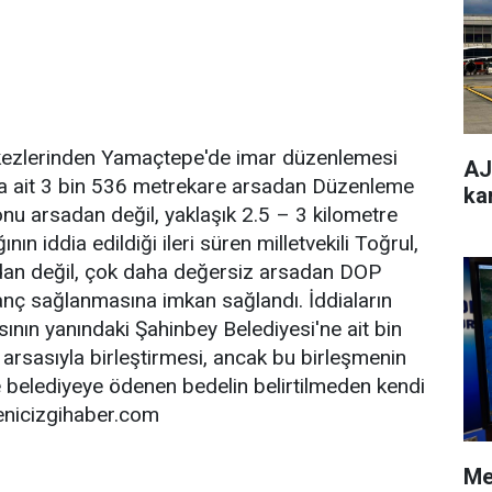
erkezlerinden Yamaçtepe'de imar düzenlemesi
AJe
na ait 3 bin 536 metrekare arsadan Düzenleme
ka
onu arsadan değil, yaklaşık 2.5 – 3 kilometre
ın iddia edildiği ileri süren milletvekili Toğrul,
adan değil, çok daha değersiz arsadan DOP
zanç sağlanmasına imkan sağlandı. İddiaların
nın yanındaki Şahinbey Belediyesi'ne ait bin
arsasıyla birleştirmesi, ancak bu birleşmenin
belediyeye ödenen bedelin belirtilmeden kendi
yenicizgihaber.com
Me