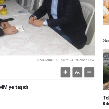
Gü
Güncelleme:
18 Ocak 2024 Perşembe 11:45
MM ye taşıdı
Te
Ki