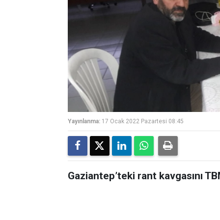
Yayınlanma:
17 Ocak 2022 Pazartesi 08:45
Gaziantep’teki rant kavgasını TB