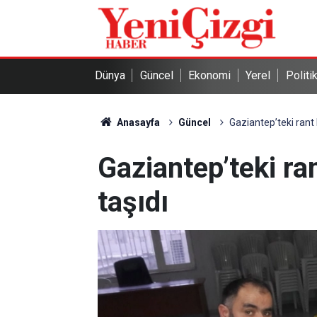
Dünya
Güncel
Ekonomi
Yerel
Politi
Anasayfa
Güncel
Gaziantep’teki rant
Gaziantep’teki r
taşıdı