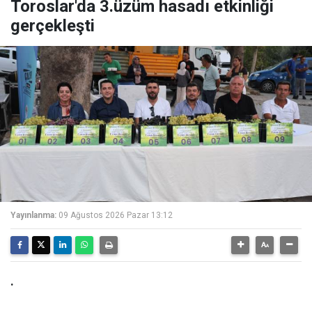
Toroslar'da 3.üzüm hasadı etkinliği
gerçekleşti
Yayınlanma:
09 Ağustos 2026 Pazar 13:12
.