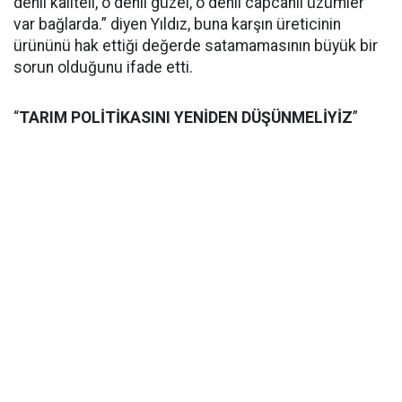
denli kaliteli, o denli güzel, o denli capcanlı üzümler
var bağlarda.” diyen Yıldız, buna karşın üreticinin
ürününü hak ettiği değerde satamamasının büyük bir
sorun olduğunu ifade etti.
“
TARIM POLİTİKASINI YENİDEN DÜŞÜNMELİYİZ
”