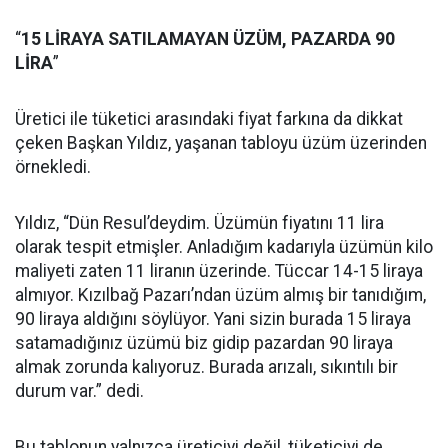
“
15 LİRAYA SATILAMAYAN ÜZÜM, PAZARDA 90
LİRA
”
Üretici ile tüketici arasındaki fiyat farkına da dikkat
çeken Başkan Yıldız, yaşanan tabloyu üzüm üzerinden
örnekledi.
Yıldız, “Dün Resul’deydim. Üzümün fiyatını 11 lira
olarak tespit etmişler. Anladığım kadarıyla üzümün kilo
maliyeti zaten 11 liranın üzerinde. Tüccar 14-15 liraya
almıyor. Kızılbağ Pazarı’ndan üzüm almış bir tanıdığım,
90 liraya aldığını söylüyor. Yani sizin burada 15 liraya
satamadığınız üzümü biz gidip pazardan 90 liraya
almak zorunda kalıyoruz. Burada arızalı, sıkıntılı bir
durum var.” dedi.
Bu tablonun yalnızca üreticiyi değil, tüketiciyi de