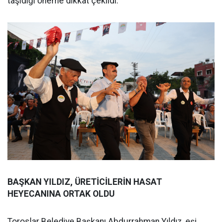
taşıdığı öneme dikkat çekildi.
BAŞKAN YILDIZ, ÜRETİCİLERİN HASAT
HEYECANINA ORTAK OLDU
Toroslar Belediye Başkanı Abdurrahman Yıldız, eşi