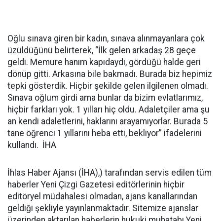
Oğlu sınava giren bir kadın, sınava alınmayanlara çok
üzüldüğünü belirterek, “İlk gelen arkadaş 28 geçe
geldi. Memure hanım kapıdaydı, gördüğü halde geri
dönüp gitti. Arkasına bile bakmadı. Burada biz hepimiz
tepki gösterdik. Hiçbir şekilde gelen ilgilenen olmadı.
Sınava oğlum girdi ama bunlar da bizim evlatlarımız,
hiçbir farkları yok. 1 yılları hiç oldu. Adaletçiler ama şu
an kendi adaletlerini, haklarını arayamıyorlar. Burada 5
tane öğrenci 1 yıllarını heba etti, bekliyor” ifadelerini
kullandı. İHA
İhlas Haber Ajansı (İHA),) tarafından servis edilen tüm
haberler Yeni Çizgi Gazetesi editörlerinin hiçbir
editöryel müdahalesi olmadan, ajans kanallarından
geldiği şekliyle yayınlanmaktadır. Sitemize ajanslar
üzerinden aktarılan haberlerin hukuki muhatabı Yeni