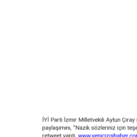
İYİ Parti İzmir Milletvekili Aytun Çır
paylaşımını, “Nazik sözleriniz için te
retweet yaptı.
www.yenicizgihaber.c