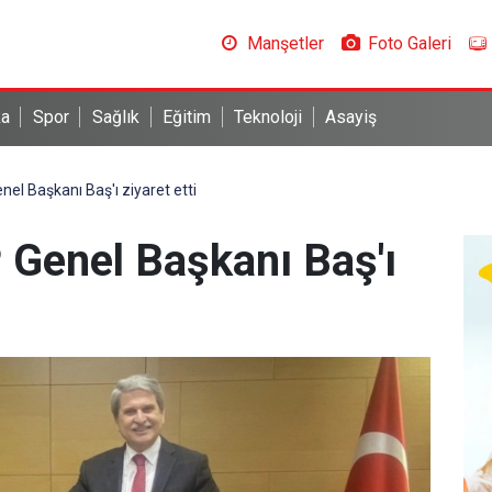
Manşetler
Foto Galeri
ka
Spor
Sağlık
Eğitim
Teknoloji
Asayiş
Genel Başkanı Baş'ı ziyaret etti
TP Genel Başkanı Baş'ı