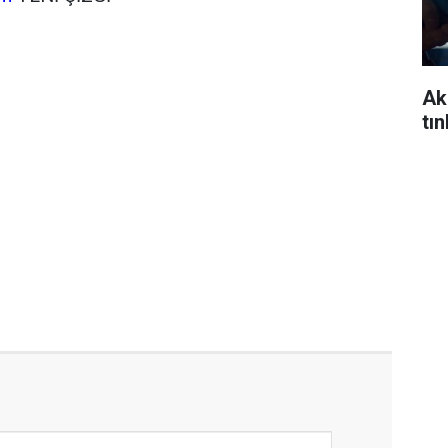
Ak
tı