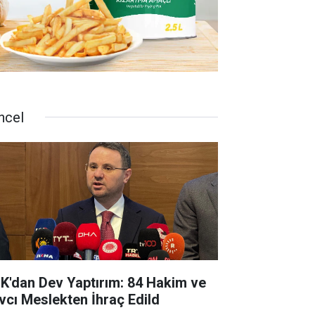
ncel
K'dan Dev Yaptırım: 84 Hakim ve
vcı Meslekten İhraç Edild