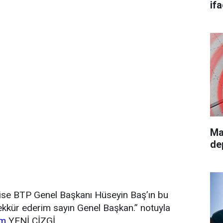
if
Ma
de
ay ise BTP Genel Başkanı Hüseyin Baş’ın bu
şekkür ederim sayın Genel Başkan.” notuyla
om
YENİ ÇİZGİ