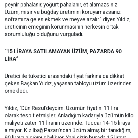
peynir pahalanır, yoğurt pahalanır, et alamazsınız.
Üzüm, mısır ve buğday üretimini koruyamazsanız
soframıza gelen ekmek ve meyve azalır.” diyen Yıldız,
üreticinin emeğinin korunmasının herkesin ortak
sorumluluğu olduğunu vurguladı.
“
15 LİRAYA SATILAMAYAN ÜZÜM, PAZARDA 90
LİRA
”
Üretici ile tüketici arasındaki fiyat farkına da dikkat
çeken Başkan Yıldız, yaşanan tabloyu üzüm üzerinden
örnekledi.
Yıldız, “Dün Resul’deydim. Üzümün fiyatını 11 lira
olarak tespit etmişler. Anladığım kadarıyla üzümün kilo
maliyeti zaten 11 liranın üzerinde. Tüccar 14-15 liraya
almıyor. Kızılbağ Pazarı’ndan üzüm almış bir tanıdığım,
90 liraya aldığını söylüyor. Yani sizin burada 15 liraya