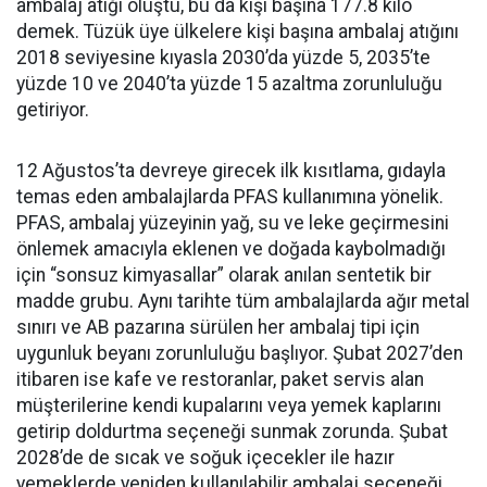
ambalaj atığı oluştu, bu da kişi başına 177.8 kilo
demek. Tüzük üye ülkelere kişi başına ambalaj atığını
2018 seviyesine kıyasla 2030’da yüzde 5, 2035’te
yüzde 10 ve 2040’ta yüzde 15 azaltma zorunluluğu
getiriyor.
12 Ağustos’ta devreye girecek ilk kısıtlama, gıdayla
temas eden ambalajlarda PFAS kullanımına yönelik.
PFAS, ambalaj yüzeyinin yağ, su ve leke geçirmesini
önlemek amacıyla eklenen ve doğada kaybolmadığı
için “sonsuz kimyasallar” olarak anılan sentetik bir
madde grubu. Aynı tarihte tüm ambalajlarda ağır metal
sınırı ve AB pazarına sürülen her ambalaj tipi için
uygunluk beyanı zorunluluğu başlıyor. Şubat 2027’den
itibaren ise kafe ve restoranlar, paket servis alan
müşterilerine kendi kupalarını veya yemek kaplarını
getirip doldurtma seçeneği sunmak zorunda. Şubat
2028’de de sıcak ve soğuk içecekler ile hazır
yemeklerde yeniden kullanılabilir ambalaj seçeneği