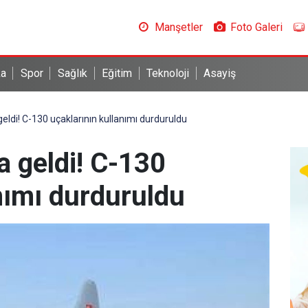
Manşetler
Foto Galeri
ka
Spor
Sağlık
Eğitim
Teknoloji
Asayiş
ldi! C-130 uçaklarının kullanımı durduruldu
 geldi! C-130
nımı durduruldu