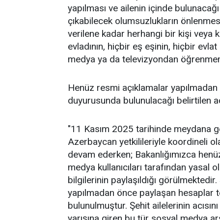
yapılması ve ailenin içinde bulunaca
çıkabilecek olumsuzlukların önlenmesi a
verilene kadar herhangi bir kişi veya
evladının, hiçbir eş eşinin, hiçbir evl
medya ya da televizyondan öğrenmemel
Henüz resmi açıklamalar yapılmadan şe
duyurusunda bulunulacağı belirtilen aç
"11 Kasım 2025 tarihinde meydana ge
Azerbaycan yetkilileriyle koordineli o
devam ederken; Bakanlığımızca henüz
medya kullanıcıları tarafından yasal ol
bilgilerinin paylaşıldığı görülmektedir.
yapılmadan önce paylaşan hesaplar te
bulunulmuştur. Şehit ailelerinin acısın
yarışına giren bu tür sosyal medya ars