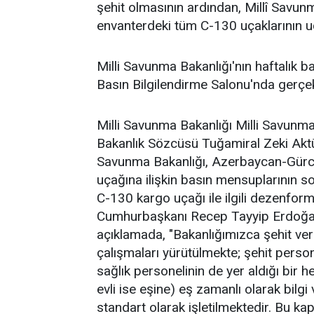
şehit olmasının ardından, Millî Savunm
envanterdeki tüm C-130 uçaklarının uç
Milli Savunma Bakanlığı'nın haftalık 
Basın Bilgilendirme Salonu'nda gerçekl
Milli Savunma Bakanlığı Milli Savunma 
Bakanlık Sözcüsü Tuğamiral Zeki Aktür
Savunma Bakanlığı, Azerbaycan-Gürcis
uçağına ilişkin basın mensuplarının s
C-130 kargo uçağı ile ilgili dezenfor
Cumhurbaşkanı Recep Tayyip Erdoğan'ı
açıklamada, "Bakanlığımızca şehit ver
çalışmaları yürütülmekte; şehit person
sağlık personelinin de yer aldığı bir h
evli ise eşine) eş zamanlı olarak bilg
standart olarak işletilmektedir. Bu kap