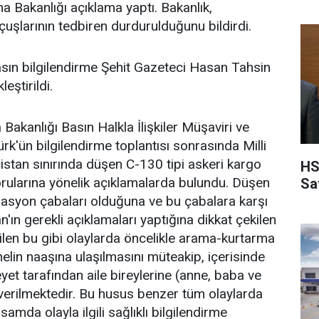
a Bakanlığı açıklama yaptı. Bakanlık,
uşlarının tedbiren durdurulduğunu bildirdi.
basın bilgilendirme Şehit Gazeteci Hasan Tahsin
eştirildi.
Bakanlığı Basın Halkla İlişkiler Müşaviri ve
k'ün bilgilendirme toplantısı sonrasında Milli
tan sınırında düşen C-130 tipi askeri kargo
HS
orularına yönelik açıklamalarda bulundu. Düşen
Sa
masyon çabaları olduğuna ve bu çabalara karşı
n gerekli açıklamaları yaptığına dikkat çekilen
ilen bu gibi olaylarda öncelikle arama-kurtarma
elin naaşına ulaşılmasını müteakip, içerisinde
eyet tarafından aile bireylerine (anne, baba ve
i verilmektedir. Bu husus benzer tüm olaylarda
samda olayla ilgili sağlıklı bilgilendirme