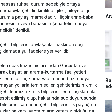
ğı hassas ruhsal durum sebebiyle ortaya
macıyla şehidin kimlik bilgileri, aileye bilgi
Ar
 kurumla paylaşılmamaktadır. Hiçbir anne-baba
at annesinin veya babasının şehadetini sosyal
idir" denildi.
hit bilgilerini paylaşanlar hakkında suç
ıklamada şu ifadelere yer verildi:
len uçak kazasının ardından Gürcistan ve
larak başlatılan arama-kurtarma faaliyetleri
 resmi bir açıklama yapılmadan bazı sosyal
Ba
mayan yollarla temin edilen şehitlerimizin kimlik
ed
 Şehitlerimizin kimlik bilgilerini resmi açıklamalar
spit edilmiş olup, haklarında suç duyurusunda
ı bile umursamadan şehit bilgilerini ilk paylaşma
ızlarına karşı yaptırımların yetersiz olduğu da