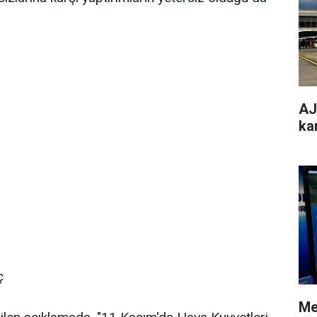
AJe
ka
ç
Me