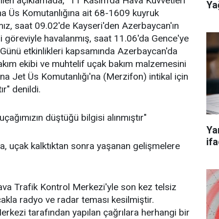
erilen açıklamada, "11 Kasım'da Hava Kuvvetleri
Ya
na Üs Komutanlığına ait 68-1609 kuyruk
mız, saat 09.02'de Kayseri'den Azerbaycan'ın
i göreviyle havalanmış, saat 11.06'da Gence'ye
er Günü etkinlikleri kapsamında Azerbaycan'da
bakım ekibi ve muhtelif uçak bakım malzemesini
na Jet Üs Komutanlığı'na (Merzifon) intikal için
r" denildi.
çağımızın düştüğü bilgisi alınmıştır"
Ya
if
a, uçak kalktıktan sonra yaşanan gelişmelere
ava Trafik Kontrol Merkezi'yle son kez telsiz
kla radyo ve radar teması kesilmiştir.
erkezi tarafından yapılan çağrılara herhangi bir