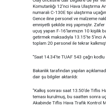
Olay öncesine dair bilgilere de yer v
Komutanlığı 12'nci Hava Ulaştırma A
numaralı C-130E tipi ulaştırma uçağı
Gence iline personel ve malzeme nakl
emniyetli şekilde iniş yapmıştır. Zaf
uçuş yapan F-16'larımızın 10 kişilik 
getirmek maksadıyla 13.15'te 5'inci A
toplam 20 personel ile tekrar kalkmıştı
"Saat 14.34'te TUAF 543 çağrı kodlu u
Bakanlık tarafından yapılan açıklamad
dair şu bilgiler aktarıldı:
"Kalkış sonrası saat 13.50'de Tiflis H
teması kurulmuş, bu saatten sonra uça
Akabinde Tiflis Hava Trafik Kontrol M