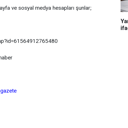
ayfa ve sosyal medya hesapları şunlar;
Ya
if
.php?id=61564912765480
haber
igazete