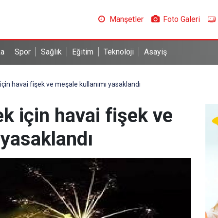
Manşetler
Foto Galeri
ka
Spor
Sağlık
Eğitim
Teknoloji
Asayiş
için havai fişek ve meşale kullanımı yasaklandı
k için havai fişek ve
 yasaklandı