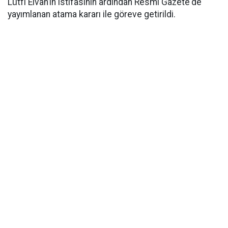
Lütfi Elvan’ın istifasının ardından Resmi Gazete'de
yayımlanan atama kararı ile göreve getirildi.