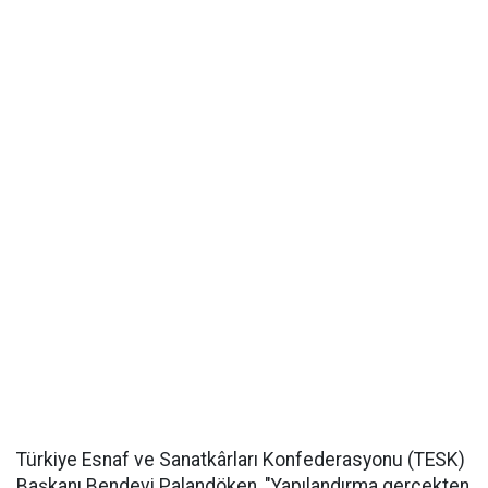
Türkiye Esnaf ve Sanatkârları Konfederasyonu (TESK)
Başkanı Bendevi Palandöken, "Yapılandırma gerçekten